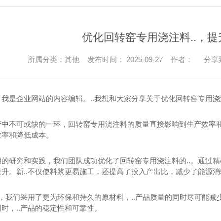
优化回转窑专用浇注料..，
所属分类：其他 发布时间： 2025-09-27 作者：
分享
我是企业网站的内容编辑。..我想和大家分享关于优化回转窑专用浇
产中不可或缺的一环，回转窑专用浇注料的质量直接影响到生产效率和产
效率和降低成本。
期的研究和实践，我们团队成功优化了回转窑专用浇注料的..。通过
提升。新..不仅使料浆更易施工，还提高了投入产出比，减少了能源
.中，我们采用了更为环保和持久的原材料，..产品质量的同时尽可能
时，..产品的稳定性和可靠性。