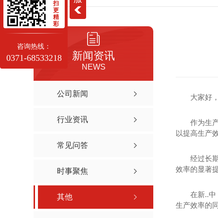
扫
更
精
彩
咨询热线：
新闻资讯
0371-68533218
NEWS
公司新闻
大家好，
行业资讯
作为生
以提高生产
常见问答
经过长
效率的显著
时事聚焦
在新.
其他
生产效率的同