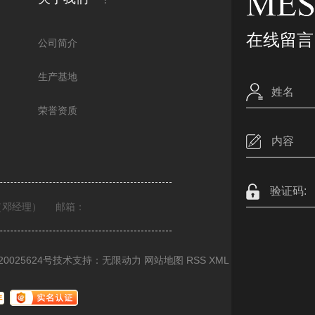
在线留言
公司简介
生产基地
荣誉资质
 （邓经理） 邮箱：
20025624号
技术支持：
无限动力
网站地图
RSS
XML