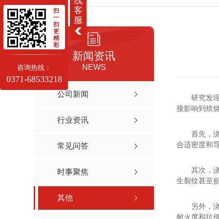
线
客
扫
一
服
扫
更
精
彩
新闻资讯
NEWS
咨询热线：
0371-68533218
公司新闻
研究发
接影响到焙
行业资讯
首先，
合适密度和
常见问答
其次，
时事聚焦
生裂纹甚至
其他
另外，
耐火度和抗