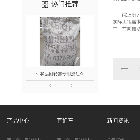
热门推荐
综上所
实际工程需
中，共同推
针状焦回转窑专用浇注料
碳素回转窑
产品中心
直通车
新闻资讯