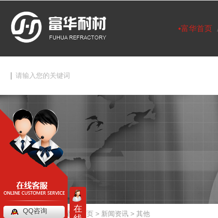
富华首页
在
QQ咨询
当前位置：
首页
>
新闻资讯
>
其他