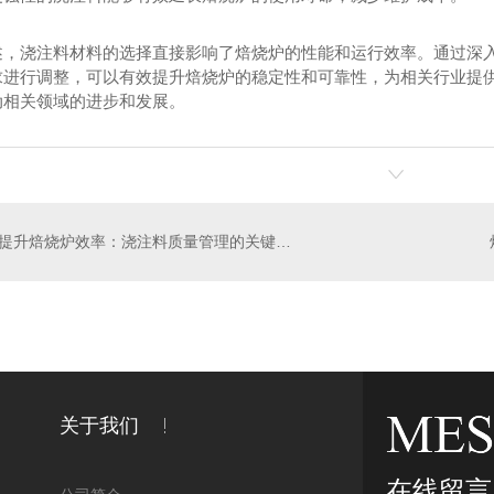
述，浇注料材料的选择直接影响了焙烧炉的性能和运行效率。通过深入
求进行调整，可以有效提升焙烧炉的稳定性和可靠性，为相关行业提供
动相关领域的进步和发展。
提升焙烧炉效率：浇注料质量管理的关键因素
专用预制块
焙烧炉用浇注料厂家
碳素
关于我们
在线留言